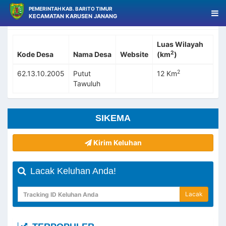
PEMERINTAH KAB. BARITO TIMUR
KECAMATAN KARUSEN JANANG
Data Desa Putut Tawuluh
Luas Wilayah
2
Kode Desa
Nama Desa
Website
(km
)
2
62.13.10.2005
Putut
12 Km
Tawuluh
SIKEMA
Kirim Keluhan
Lacak Keluhan Anda!
Lacak